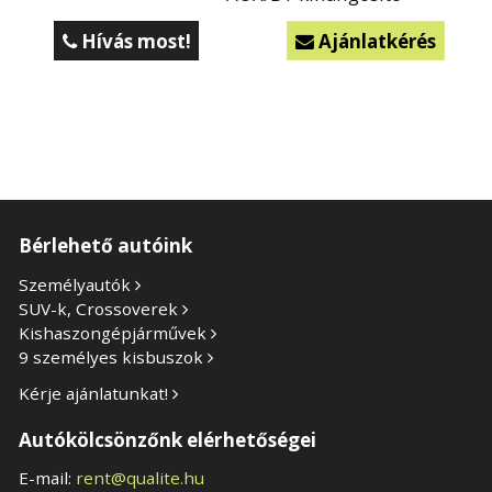
Hívás most!
Ajánlatkérés


Bérlehető autóink
Személyautók
SUV-k, Crossoverek
Kishaszongépjárművek
9 személyes kisbuszok
Kérje ajánlatunkat!
Autókölcsönzőnk elérhetőségei
E-mail:
rent@qualite.hu