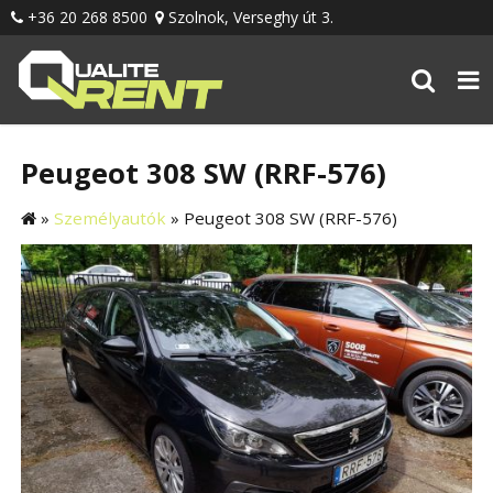
+36 20 268 8500
Szolnok, Verseghy út 3.
Peugeot 308 SW (RRF-576)
»
Személyautók
»
Peugeot 308 SW (RRF-576)