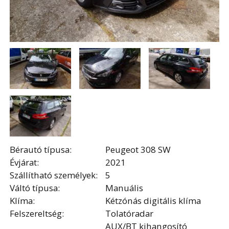
Bérautó típusa:
Peugeot 308 SW
Évjárat:
2021
Szállítható személyek:
5
Váltó típusa:
Manuális
Klíma:
Kétzónás digitális klíma
Felszereltség:
Tolatóradar
AUX/BT kihangosító