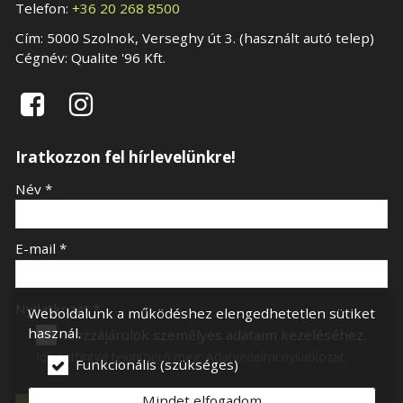
Telefon:
+36 20 268 8500
Cím: 5000 Szolnok, Verseghy út 3. (használt autó telep)
Cégnév: Qualite '96 Kft.


Iratkozzon fel hírlevelünkre!
-
Név
*
-
E-mail
*
-
Nyilatkozat
*
Weboldalunk a működéshez elengedhetetlen sütiket
használ.
Hozzájárulok személyes adataim kezeléséhez.
Ide kattintva tekinthető meg:
Adatvédelmi nyilatkozat
.
Funkcionális (szükséges)
-
Mindet elfogadom