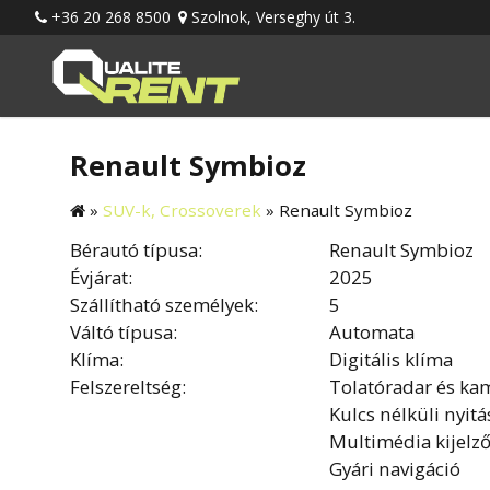
+36 20 268 8500
Szolnok, Verseghy út 3.
Renault Symbioz
»
SUV-k, Crossoverek
»
Renault Symbioz
Bérautó típusa:
Renault Symbioz
Évjárat:
2025
Szállítható személyek:
5
Váltó típusa:
Automata
Klíma:
Digitális klíma
Felszereltség:
Tolatóradar és ka
Kulcs nélküli nyitá
Multimédia kijelz
Gyári navigáció