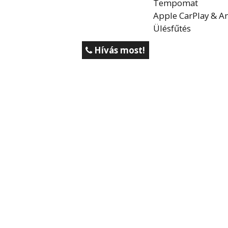
Tempomat
Apple CarPlay & A
Ülésfűtés
Hívás most!
