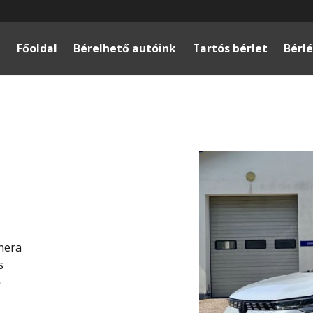
Főoldal
Bérelhető autóink
Tartós bérlet
Bérlé
mera
s
ő