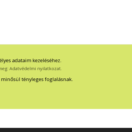
lyes adataim kezeléséhez.
 meg:
Adatvédelmi nyilatkozat
.
m minősül tényleges foglalásnak.