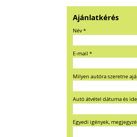
Ajánlatkérés
-
Név
*
-
E-mail
*
-
Milyen autóra szeretne ajá
-
Autó átvétel dátuma és id
-
Egyedi igények, megjegyzé