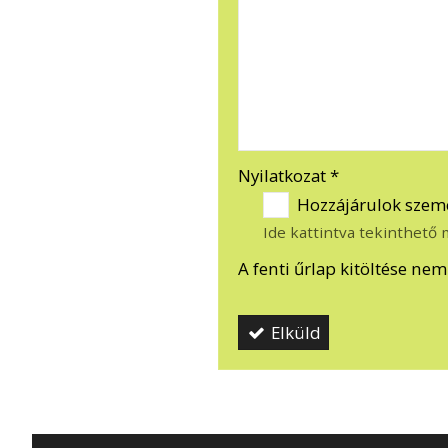
-
-
Nyilatkozat
*
Hozzájárulok szemé
Ide kattintva tekinthető
A fenti űrlap kitöltése ne
Elküld