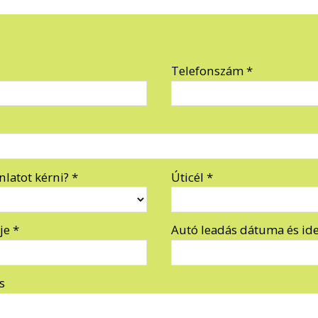
Telefonszám
*
nlatot kérni?
*
Úticél
*
eje
*
Autó leadás dátuma és id
s